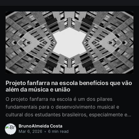
Projeto fanfarra na escola benefícios que vão
além da música e união
O projeto fanfarra na escola é um dos pilares
fundamentais para o desenvolvimento musical e
cultural dos estudantes brasileiros, especialmente em
ambientes escolares que buscam integrar a música na
BrunoAlmeida Costa
formação cidadã. Incorporar uma banda marcial ou
Mar 6, 2026
•
6 min read
fanfarra com instrumentos típicos de percussão